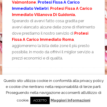
Valmontone
,
Protesi Fissa A Carico
Immediato Velletri
,
Protesi Fissa A Carico
Immediato Villanova Di Guidonia.
Sperando di avervi fatto cosa gradita per
avervi elencato alcune delle zone di riferimento
dove prestiamo il nostro servizio di
Protesi
Fissa A Carico Immediato Roma
,
aggiorneremo la lista delle zone il più presto
possibile, in modo da offrirvi il miglior servizio a
prezzi economici e di qualità.
ARCHIVIATO IN:
DENTI FISSI IN UN GIORNO
,
PROTESI FISSA A
Questo sito utilizza cookie in conformità alla privacy policy
CARICO IMMEDIATO
e cookie che rientrano nella responsabilità di terze parti.
CONTRASSEGNATO CON:
DENTI FISSI IN UN GIORNO
,
DENTI
FISSI IN UN GIORNO BOLOGNA
,
DENTI FISSI IN UN GIORNO
Proseguendo nella navigazione acconsenti all’utilizzo di
CIVITAVECCHIA
,
DENTI FISSI IN UN GIORNO FIRENZE
,
DENTI
cookie.
Maggiori Informazioni
FISSI IN UN GIORNO FIUMICINO
,
DENTI FISSI IN UN GIORNO
ACCETTO
FROSINONE
,
DENTI FISSI IN UN GIORNO MILANO
,
DENTI FISSI