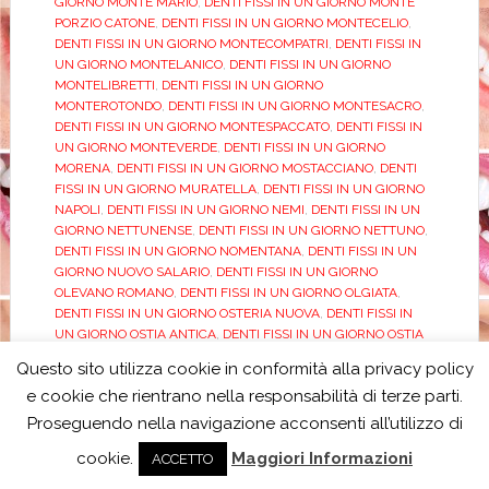
GIORNO MONTE MARIO
,
DENTI FISSI IN UN GIORNO MONTE
PORZIO CATONE
,
DENTI FISSI IN UN GIORNO MONTECELIO
,
DENTI FISSI IN UN GIORNO MONTECOMPATRI
,
DENTI FISSI IN
UN GIORNO MONTELANICO
,
DENTI FISSI IN UN GIORNO
MONTELIBRETTI
,
DENTI FISSI IN UN GIORNO
MONTEROTONDO
,
DENTI FISSI IN UN GIORNO MONTESACRO
,
DENTI FISSI IN UN GIORNO MONTESPACCATO
,
DENTI FISSI IN
UN GIORNO MONTEVERDE
,
DENTI FISSI IN UN GIORNO
MORENA
,
DENTI FISSI IN UN GIORNO MOSTACCIANO
,
DENTI
FISSI IN UN GIORNO MURATELLA
,
DENTI FISSI IN UN GIORNO
NAPOLI
,
DENTI FISSI IN UN GIORNO NEMI
,
DENTI FISSI IN UN
GIORNO NETTUNENSE
,
DENTI FISSI IN UN GIORNO NETTUNO
,
DENTI FISSI IN UN GIORNO NOMENTANA
,
DENTI FISSI IN UN
GIORNO NUOVO SALARIO
,
DENTI FISSI IN UN GIORNO
OLEVANO ROMANO
,
DENTI FISSI IN UN GIORNO OLGIATA
,
DENTI FISSI IN UN GIORNO OSTERIA NUOVA
,
DENTI FISSI IN
UN GIORNO OSTIA ANTICA
,
DENTI FISSI IN UN GIORNO OSTIA
LIDO
,
DENTI FISSI IN UN GIORNO OTTAVIA
,
DENTI FISSI IN UN
Questo sito utilizza cookie in conformità alla privacy policy
GIORNO OTTAVIANO
,
DENTI FISSI IN UN GIORNO PALESTRINA
,
e cookie che rientrano nella responsabilità di terze parti.
DENTI FISSI IN UN GIORNO PALIDORO
,
DENTI FISSI IN UN
GIORNO PALMAROLA
,
DENTI FISSI IN UN GIORNO PALOMBARA
Proseguendo nella navigazione acconsenti all’utilizzo di
SABINA
,
DENTI FISSI IN UN GIORNO PARCO LEONARDO
,
DENTI
cookie.
Maggiori Informazioni
FISSI IN UN GIORNO PARIOLI ROMA
,
DENTI FISSI IN UN
ACCETTO
GIORNO PAVONA
,
DENTI FISSI IN UN GIORNO PIAZZA