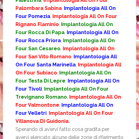
Palestrina
,
Implantologia All On Four
Palombara Sabina
,
Implantologia All On
Four Pomezia
,
Implantologia All On Four
Rignano Flaminio
,
Implantologia All On
Four Rocca Di Papa
,
Implantologia All On
Four Rocca Priora
,
Implantologia All On
Four San Cesareo
,
Implantologia All On
Four San Vito Romano
,
Implantologia All
On Four Santa Marinella
,
Implantologia All
On Four Subiaco
,
Implantologia All On
Four Testa Di Lepre
,
Implantologia All On
Four Tivoli
,
Implantologia All On Four
Trevignano Romano
,
Implantologia All On
Four Valmontone
,
Implantologia All On
Four Velletri
,
Implantologia All On Four
Villanova Di Guidonia.
Sperando di avervi fatto cosa gradita per
avervi elencato alcune delle zone di riferimento