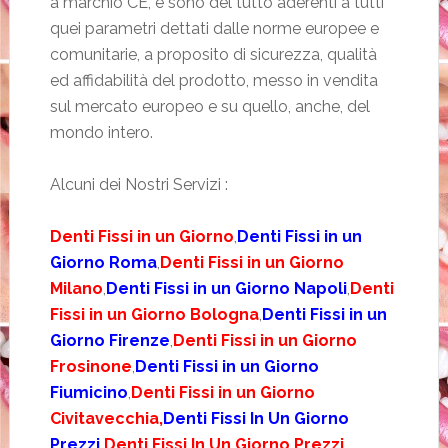
a marchio CE, e sono del tutto aderenti a tutti
quei parametri dettati dalle norme europee e
comunitarie, a proposito di sicurezza, qualità
ed affidabilità del prodotto, messo in vendita
sul mercato europeo e su quello, anche, del
mondo intero.
Alcuni dei Nostri Servizi :
Denti Fissi in un Giorno
,
Denti Fissi in un
Giorno Roma
,
Denti Fissi in un Giorno
Milano
,
Denti Fissi in un Giorno Napoli
,
Denti
Fissi in un Giorno Bologna
,
Denti Fissi in un
Giorno Firenze
,
Denti Fissi in un Giorno
Frosinone
,
Denti Fissi in un Giorno
Fiumicino
,
Denti Fissi in un Giorno
Civitavecchia,
Denti Fissi In Un Giorno
Prezzi
,
Denti Fissi In Un Giorno Prezzi