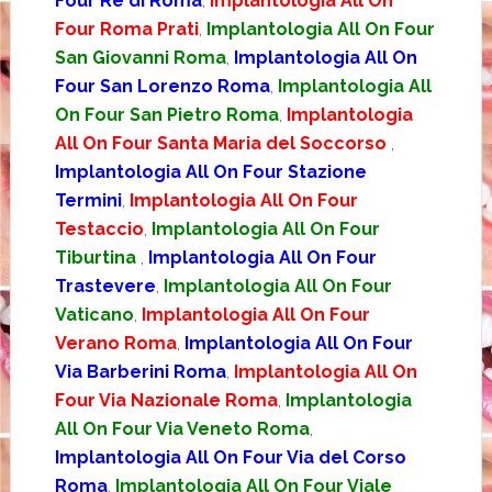
Four Re di Roma
,
Implantologia All On
Four Roma Prati
,
Implantologia All On Four
San Giovanni Roma
,
Implantologia All On
Four San Lorenzo Roma
,
Implantologia All
On Four San Pietro Roma
,
Implantologia
All On Four Santa Maria del Soccorso
,
Implantologia All On Four Stazione
Termini
,
Implantologia All On Four
Testaccio
,
Implantologia All On Four
Tiburtina
,
Implantologia All On Four
Trastevere
,
Implantologia All On Four
Vaticano
,
Implantologia All On Four
Verano Roma
,
Implantologia All On Four
Via Barberini Roma
,
Implantologia All On
Four Via Nazionale Roma
,
Implantologia
All On Four Via Veneto Roma
,
Implantologia All On Four Via del Corso
Roma
,
Implantologia All On Four Viale