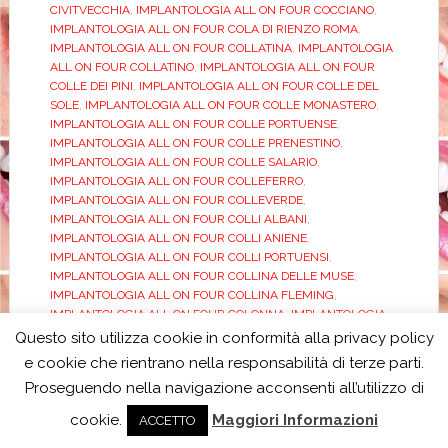
CIVITVECCHIA
,
IMPLANTOLOGIA ALL ON FOUR COCCIANO
,
IMPLANTOLOGIA ALL ON FOUR COLA DI RIENZO ROMA
,
IMPLANTOLOGIA ALL ON FOUR COLLATINA
,
IMPLANTOLOGIA
ALL ON FOUR COLLATINO
,
IMPLANTOLOGIA ALL ON FOUR
COLLE DEI PINI
,
IMPLANTOLOGIA ALL ON FOUR COLLE DEL
SOLE
,
IMPLANTOLOGIA ALL ON FOUR COLLE MONASTERO
,
IMPLANTOLOGIA ALL ON FOUR COLLE PORTUENSE
,
IMPLANTOLOGIA ALL ON FOUR COLLE PRENESTINO
,
IMPLANTOLOGIA ALL ON FOUR COLLE SALARIO
,
IMPLANTOLOGIA ALL ON FOUR COLLEFERRO
,
IMPLANTOLOGIA ALL ON FOUR COLLEVERDE
,
IMPLANTOLOGIA ALL ON FOUR COLLI ALBANI
,
IMPLANTOLOGIA ALL ON FOUR COLLI ANIENE
,
IMPLANTOLOGIA ALL ON FOUR COLLI PORTUENSI
,
IMPLANTOLOGIA ALL ON FOUR COLLINA DELLE MUSE
,
IMPLANTOLOGIA ALL ON FOUR COLLINA FLEMING
,
IMPLANTOLOGIA ALL ON FOUR COLONNA
,
IMPLANTOLOGIA
ALL ON FOUR COLOSSEO
,
IMPLANTOLOGIA ALL ON FOUR
Questo sito utilizza cookie in conformità alla privacy policy
CONCA D’ORO
,
IMPLANTOLOGIA ALL ON FOUR CORCOLLE
,
e cookie che rientrano nella responsabilità di terze parti.
IMPLANTOLOGIA ALL ON FOUR CORNELIA
,
IMPLANTOLOGIA
Proseguendo nella navigazione acconsenti all’utilizzo di
ALL ON FOUR CORSO FRANCIA
,
IMPLANTOLOGIA ALL ON
FOUR CORSO TRIESTE ROMA
,
IMPLANTOLOGIA ALL ON FOUR
cookie.
Maggiori Informazioni
ACCETTO
CORTINA D'AMPEZZO
,
IMPLANTOLOGIA ALL ON FOUR
CORVIALE
,
IMPLANTOLOGIA ALL ON FOUR CRISTOFORO