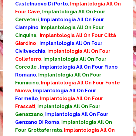
Castelnuovo Di Porto
,
Implantologia All On
Four Cave
,
Implantologia All On Four
Cerveteri
,
Implantologia All On Four
Ciampino
,
Implantologia All On Four
Cinquina
,
Implantologia All On Four Città
Giardino
,
Implantologia All On Four
Civitvecchia
,
Implantologia All On Four
Colleferro
,
Implantologia All On Four
Corcolle
,
Implantologia All On Four Fiano
Romano
,
Implantologia All On Four
Fiumicino
,
Implantologia All On Four Fonte
Nuova
,
Implantologia All On Four
Formello
,
Implantologia All On Four
Frascati
,
Implantologia All On Four
Genazzano
,
Implantologia All On Four
Genzano Di Roma
,
Implantologia All On
Four Grottaferrata
,
Implantologia All On