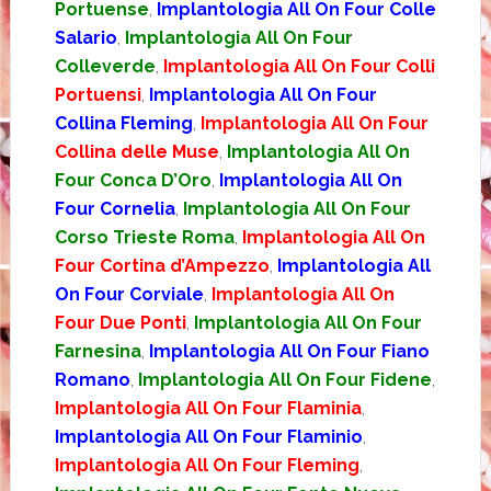
Portuense
,
Implantologia All On Four Colle
Salario
,
Implantologia All On Four
Colleverde
,
Implantologia All On Four Colli
Portuensi
,
Implantologia All On Four
Collina Fleming
,
Implantologia All On Four
Collina delle Muse
,
Implantologia All On
Four Conca D’Oro
,
Implantologia All On
Four Cornelia
,
Implantologia All On Four
Corso Trieste Roma
,
Implantologia All On
Four Cortina d’Ampezzo
,
Implantologia All
On Four Corviale
,
Implantologia All On
Four Due Ponti
,
Implantologia All On Four
Farnesina
,
Implantologia All On Four Fiano
Romano
,
Implantologia All On Four Fidene
,
Implantologia All On Four Flaminia
,
Implantologia All On Four Flaminio
,
Implantologia All On Four Fleming
,