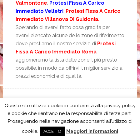
Valmontone
,
Protesi Fissa A Carico
Immediato Velletri
,
Protesi Fissa A Carico
Immediato Villanova Di Guidonia.
Sperando di avervi fatto cosa gradita per
avervi elencato alcune delle zone di riferimento
dove prestiamo il nostro servizio di
Protesi
Fissa A Carico Immediato Roma
,
aggiorneremo la lista delle zone il più presto
possibile, in modo da offrirvi il miglior servizio a
prezzi economici e di qualità.
ARCHIVIATO IN:
DENTI FISSI IN UN GIORNO
,
PROTESI FISSA A
Questo sito utilizza cookie in conformità alla privacy policy
CARICO IMMEDIATO
e cookie che rientrano nella responsabilità di terze parti.
CONTRASSEGNATO CON:
DENTI FISSI IN UN GIORNO
,
DENTI
FISSI IN UN GIORNO BOLOGNA
,
DENTI FISSI IN UN GIORNO
Proseguendo nella navigazione acconsenti all’utilizzo di
CIVITAVECCHIA
,
DENTI FISSI IN UN GIORNO FIRENZE
,
DENTI
cookie.
Maggiori Informazioni
FISSI IN UN GIORNO FIUMICINO
,
DENTI FISSI IN UN GIORNO
ACCETTO
FROSINONE
,
DENTI FISSI IN UN GIORNO MILANO
,
DENTI FISSI